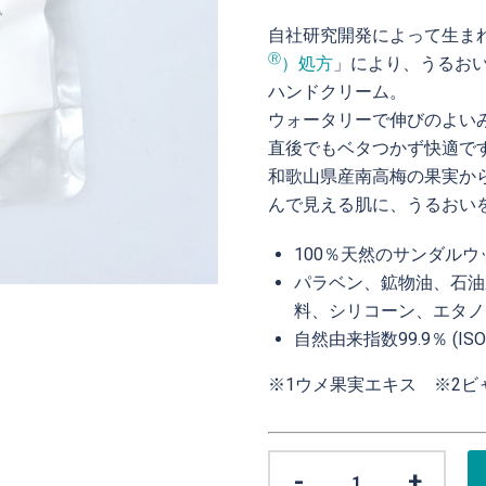
自社研究開発によって生ま
Ⓡ
）処方
」により、うるお
ハンドクリーム。
ウォータリーで伸びのよい
直後でもベタつかず快適で
和歌山県産南高梅の果実か
んで見える肌に、うるおい
100％天然のサンダル
パラベン、鉱物油、石油
料、シリコーン、エタノ
自然由来指数99.9％ (IS
※1ウメ果実エキス ※2
ク
-
+