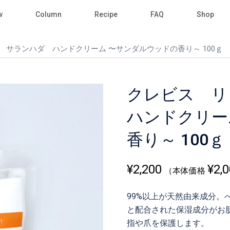
w
Column
Recipe
FAQ
Shop
 サランハダ ハンドクリーム 〜サンダルウッドの香り～ 100ｇ
クレビス 
ハンドクリー
香り～ 100ｇ
¥
2,200
¥
2,
（本体価格
99%以上が天然由来成分
と配合された保湿成分がお
指や爪を保護します。