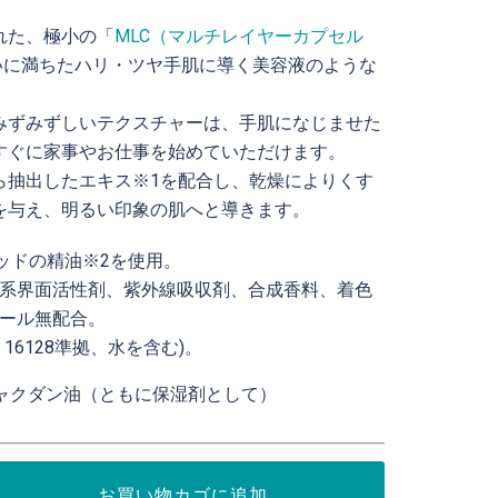
れた、極小の「
MLC（マルチレイヤーカプセル
いに満ちたハリ・ツヤ手肌に導く美容液のような
みずみずしいテクスチャーは、手肌になじませた
すぐに家事やお仕事を始めていただけます。
ら抽出したエキス※1を配合し、乾燥によりくす
を与え、明るい印象の肌へと導きます。
ウッドの精油※2を使用。
系界面活性剤、紫外線吸収剤、合成香料、着色
ール無配合。
O 16128準拠、水を含む)。
ビャクダン油（ともに保湿剤として）
お買い物カゴに追加