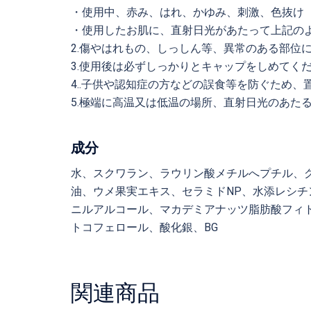
・使用中、赤み、はれ、かゆみ、刺激、色抜け
・使用したお肌に、直射日光があたって上記の
2.傷やはれもの、しっしん等、異常のある部位
3.使用後は必ずしっかりとキャップをしめてく
4..子供や認知症の方などの誤食等を防ぐため
5.極端に高温又は低温の場所、直射日光のあた
成分
水、スクワラン、ラウリン酸メチルへプチル、
油、ウメ果実エキス、セラミドNP、水添レシチ
ニルアルコール、マカデミアナッツ脂肪酸フィト
トコフェロール、酸化銀、BG
関連商品