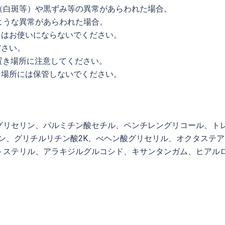
ム
（白斑等）や黒ずみ等の異常があらわれた場合。
〜
ような異常があらわれた場合。
サ
にはお使いにならないでください。
ン
ださい。
ダ
、置き場所に注意してください。
ル
る場所には保管しないでください。
ウ
ッ
ド
の
グリセリン、パルミチン酸セチル、ペンチレングリコール、ト
香
ン、グリチルリチン酸2K、べヘン酸グリセリル、オクタステア
り
ステリル、アラキジルグルコシド、キサンタンガム、ヒアルロン
～
100
ｇ
個