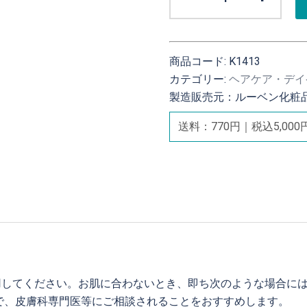
レ
ビ
ス
リ・
商品コード:
K1413
ミ
カテゴリー:
ヘアケア・デイ
ー
製造販売元：ルーベン化粧
サ
送料：770円｜税込5,00
ラ
ン
ハ
ダ
ハ
ン
ド
ク
リ
用してください。お肌に合わないとき、即ち次のような場合に
ー
で、皮膚科専門医等にご相談されることをおすすめします。