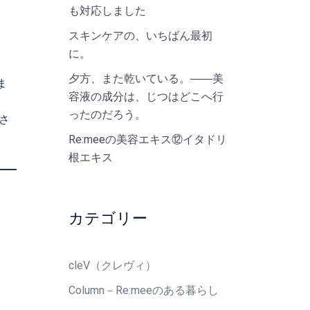
も対応しました
スキンケアの、いちばん最初
に。
夕方、また乾いている。――美
ま
容液の成分は、じつはどこへ行
ったのだろう。
さ
Re:meeの美容エキス⑫イタドリ
根エキス
カテゴリー
cleV（クレヴィ）
Column－Re:meeのある暮らし