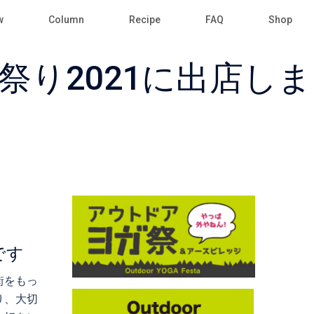
w
Column
Recipe
FAQ
Shop
祭り2021に出店しま
です
街をもっ
り、大切