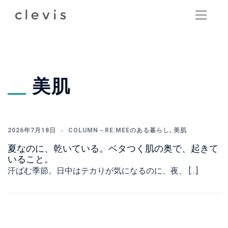
Skip
to
content
美肌
2026年7月18日
COLUMN－RE:MEEのある暮らし
,
美肌
夏なのに、乾いている。ベタつく肌の奥で、起きて
いること。
汗ばむ季節。日中はテカりが気になるのに、夜、 […]