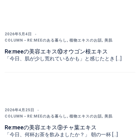
2026年5月4日
COLUMN－RE:MEEのある暮らし
,
植物エキスのお話
,
美肌
Re:meeの美容エキス⑩オウゴン根エキス
「今日、肌が少し荒れているかも」と感じたとき […]
2026年4月25日
COLUMN－RE:MEEのある暮らし
,
植物エキスのお話
,
美肌
Re:meeの美容エキス⑨チャ葉エキス
「今日、何杯お茶を飲みましたか？」 朝の一杯 […]