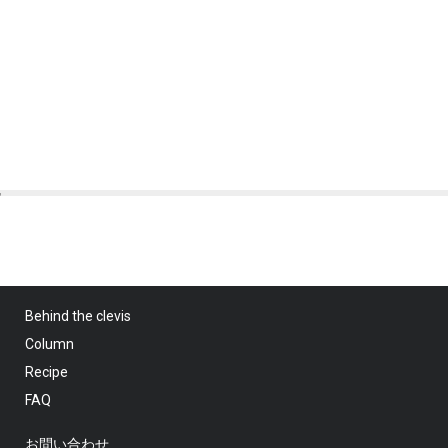
の
ペ
ー
ジ
送
り
Behind the clevis
Column
Recipe
FAQ
お問い合わせ