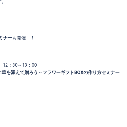
す。
セミナー
も開催！！
）12：30～13：00
に華を添えて贈ろう
～
フラワーギフトBOXの作り方セミナー