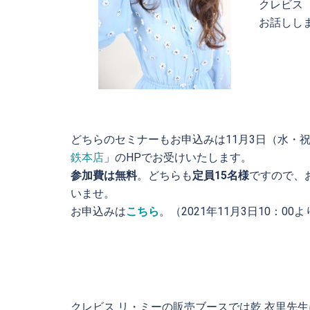
クレビス
お話しし
どちらのセミナーもお申込みは11月3日（水・
鉄本店
」のHPでお受けいたします。
参加費は無料
。どちらも
定員15名様
ですので、
いませ。
お申込みは
こちら
。（2021年11月3日10：00
クレビス リ・ミーの販売ブースでは乾 衣里先