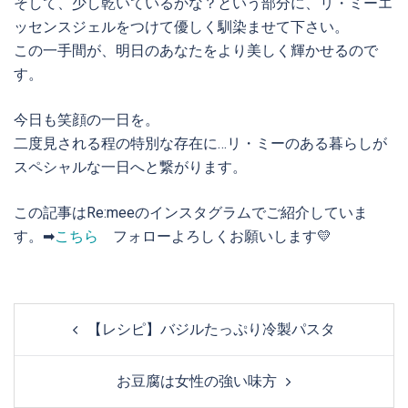
そして、少し乾いているかな？という部分に、リ・ミーエ
ッセンスジェルをつけて優しく馴染ませて下さい。
この一手間が、明日のあなたをより美しく輝かせるので
す。
今日も笑顔の一日を。
二度見される程の特別な存在に…リ・ミーのある暮らしが
スペシャルな一日へと繋がります。
この記事はRe:meeのインスタグラムでご紹介していま
す。➡
こちら
フォローよろしくお願いします💛
Post
【レシピ】バジルたっぷり冷製パスタ
navigation
お豆腐は女性の強い味方