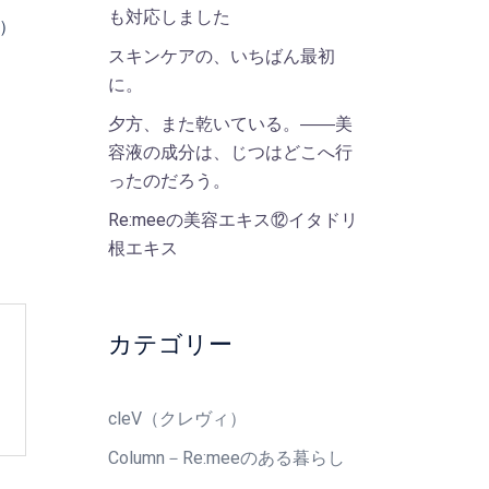
も対応しました
込）
スキンケアの、いちばん最初
に。
夕方、また乾いている。――美
容液の成分は、じつはどこへ行
ったのだろう。
Re:meeの美容エキス⑫イタドリ
根エキス
カテゴリー
cleV（クレヴィ）
Column－Re:meeのある暮らし