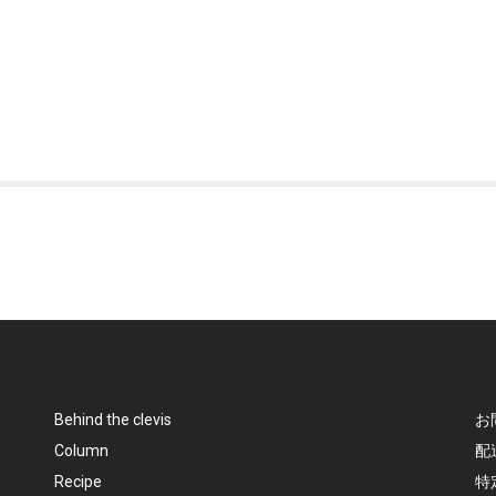
Behind the clevis
お
Column
配
Recipe
特