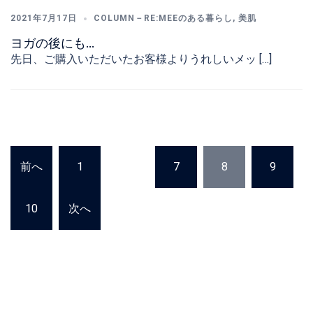
2021年7月17日
COLUMN－RE:MEEのある暮らし
,
美肌
ヨガの後にも…
先日、ご購入いただいたお客様よりうれしいメッ […]
投
前へ
1
…
7
8
9
稿
の
10
次へ
ペ
ー
ジ
送
り